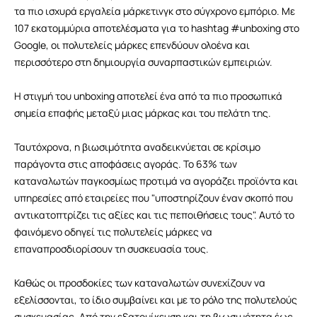
τα πιο ισχυρά εργαλεία μάρκετινγκ στο σύγχρονο εμπόριο. Με
107 εκατομμύρια αποτελέσματα για το hashtag #unboxing στο
Google, οι πολυτελείς μάρκες επενδύουν ολοένα και
περισσότερο στη δημιουργία συναρπαστικών εμπειριών.
Η στιγμή του unboxing αποτελεί ένα από τα πιο προσωπικά
σημεία επαφής μεταξύ μιας μάρκας και του πελάτη της.
Ταυτόχρονα, η βιωσιμότητα αναδεικνύεται σε κρίσιμο
παράγοντα στις αποφάσεις αγοράς. Το 63% των
καταναλωτών παγκοσμίως προτιμά να αγοράζει προϊόντα και
υπηρεσίες από εταιρείες που "υποστηρίζουν έναν σκοπό που
αντικατοπτρίζει τις αξίες και τις πεποιθήσεις τους". Αυτό το
φαινόμενο οδηγεί τις πολυτελείς μάρκες να
επαναπροσδιορίσουν τη συσκευασία τους.
Καθώς οι προσδοκίες των καταναλωτών συνεχίζουν να
εξελίσσονται, το ίδιο συμβαίνει και με το ρόλο της πολυτελούς
συσκευασίας. Από την εξατομίκευση και τη βιωσιμότητα έως